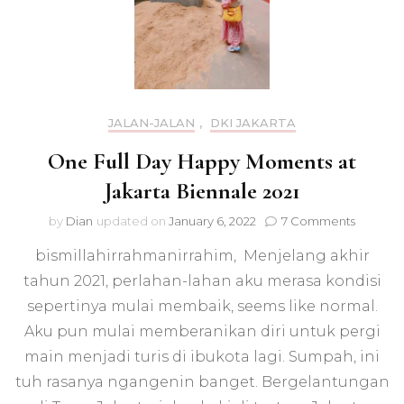
JALAN-JALAN
,
DKI JAKARTA
One Full Day Happy Moments at
Jakarta Biennale 2021
on
by
Dian
updated on
January 6, 2022
7 Comments
One
bismillahirrahmanirrahim, Menjelang akhir
Full
Day
tahun 2021, perlahan-lahan aku merasa kondisi
Happy
sepertinya mulai membaik, seems like normal.
Moment
at
Aku pun mulai memberanikan diri untuk pergi
Jakarta
main menjadi turis di ibukota lagi. Sumpah, ini
Biennal
tuh rasanya ngangenin banget. Bergelantungan
2021