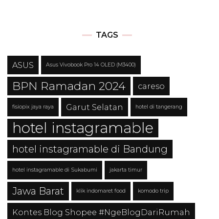
TAGS
ASUS
Asus Vivobook Pro 14 OLED (M3400)
BPN Ramadan 2024
careso
Garut Selatan
fisiopix jaya raya
hotel di tangerang
hotel instagramable
hotel instagramable di Bandung
hotel instagramable di Sukabumi
jakarta timur
Jawa Barat
klik indomaret food
komodo trip
Kontes Blog Shopee #NgeBlogDariRumah