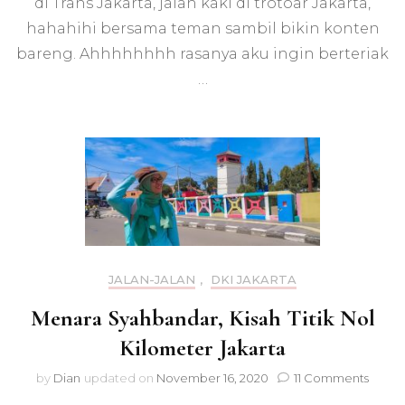
di Trans Jakarta, jalan kaki di trotoar Jakarta,
hahahihi bersama teman sambil bikin konten
bareng. Ahhhhhhhh rasanya aku ingin berteriak
…
JALAN-JALAN
,
DKI JAKARTA
Menara Syahbandar, Kisah Titik Nol
Kilometer Jakarta
on
by
Dian
updated on
November 16, 2020
11 Comments
Mena