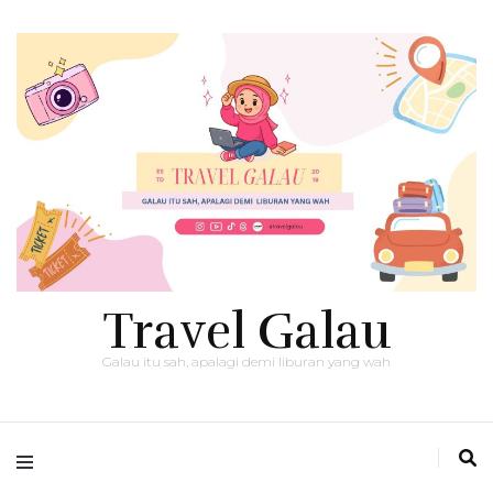
Travel Galau
Galau itu sah, apalagi demi liburan yang wah