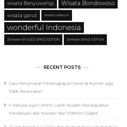
Wisata Bondowoso
wisata Banyuwangi
wisata garut
wisata sukabumi
wonderful Indonesia
Zenbook 14X OLED SPACE EDITION
Zenbook SPACE EDITION
RECENT POSTS
Cara Menyimpan Perlengkapan Travel di Rumah agar
Tidak Berantakan
9 Rahasia Agar UMKM Lebih Mudah Mendapatkan
Pendanaan dari Investor dan Platform Digital