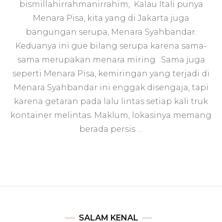
bismillahirrahmanirrahim, Kalau Itali punya
Syahb
Kisah
Menara Pisa, kita yang di Jakarta juga
Titik
bangungan serupa, Menara Syahbandar.
Nol
Kilom
Keduanya ini gue bilang serupa karena sama-
Jakart
sama merupakan menara miring. Sama juga
seperti Menara Pisa, kemiringan yang terjadi di
Menara Syahbandar ini enggak disengaja, tapi
karena getaran pada lalu lintas setiap kali truk
kontainer melintas. Maklum, lokasinya memang
berada persis …
SALAM KENAL