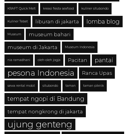
KRAFT Quick Melt
kreasi fiesta seafood
kuliner situbondo
lomba blog
liburan di jakarta
Kuliner Tebet
museum bahari
Museum
museum di Jakarta
Museum Indonesia
pantai
Pacitan
nia ramadhani
oleh-oleh jogja
pesona Indonesia
Ranca Upas
sewa rental mobil
situbondo
taman
taman piknik
tempat ngopi di Bandung
tempat nongkrong di jakarta
ujung genteng