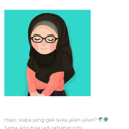
Hayo, siapa yang gak suka jalan-jalan?
Sama, kita bisa jadi sahabat nih!