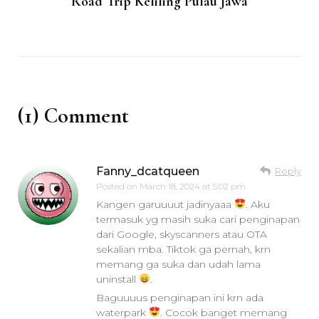
Road Trip Keliling Pulau Jawa
(1) Comment
Fanny_dcatqueen
Reply
Posted on
March 18, 2024 at 5:02 pm
Kangen garuuuut jadinyaaa
. Aku
termasuk yg masih suka cari penginapan
dari Google, skyscanners atau OTA
sekalian mba. Tiktok ga pernah, krn
memang ga suka dan udah lama
uninstall
.
Baguuuus penginapan ini krn ada
waterpark
. Cocok banget memang