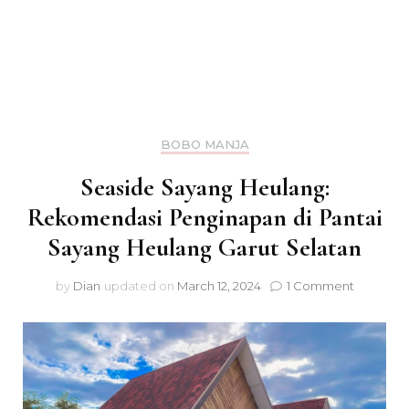
BOBO MANJA
Seaside Sayang Heulang:
Rekomendasi Penginapan di Pantai
Sayang Heulang Garut Selatan
on
by
Dian
updated on
March 12, 2024
1 Comment
Seaside
Sayang
Heulang:
Rekomen
Pengina
di