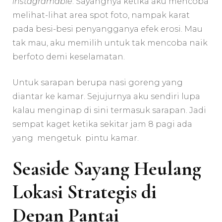
instagramable
. Sayangnya ketika aku mencoba
melihat-lihat area spot foto, nampak karat
pada besi-besi penyangganya efek erosi. Mau
tak mau, aku memilih untuk tak mencoba naik
berfoto demi keselamatan.
Untuk sarapan berupa nasi goreng yang
diantar ke kamar. Sejujurnya aku sendiri lupa
kalau menginap di sini termasuk sarapan. Jadi
sempat kaget ketika sekitar jam 8 pagi ada
yang mengetuk pintu kamar.
Seaside Sayang Heulang
Lokasi Strategis di
Depan Pantai