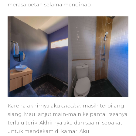
merasa betah selama menginap.
Karena akhirnya aku
check in
masih terbilang
siang. Mau lanjut main-main ke pantai rasanya
terlalu terik. Akhirnya aku dan suami sepakat
untuk mendekam di kamar. Aku