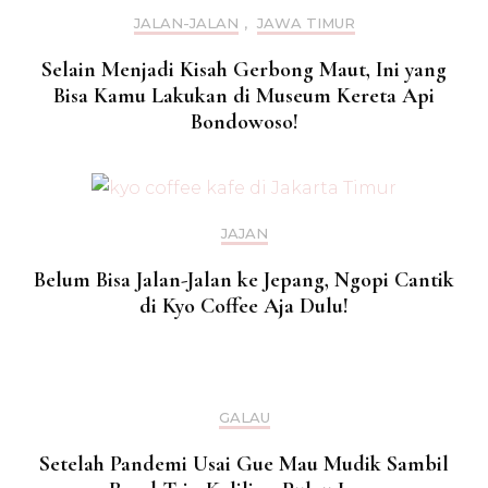
JALAN-JALAN
,
JAWA TIMUR
Selain Menjadi Kisah Gerbong Maut, Ini yang
Bisa Kamu Lakukan di Museum Kereta Api
Bondowoso!
JAJAN
Belum Bisa Jalan-Jalan ke Jepang, Ngopi Cantik
di Kyo Coffee Aja Dulu!
GALAU
Setelah Pandemi Usai Gue Mau Mudik Sambil