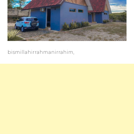
Pantai
Sayang
Heulang
Garut
Selatan
bismillahirrahmanirrahim,