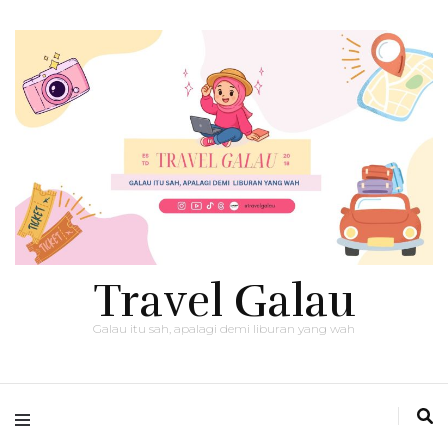
Travel Galau
Galau itu sah, apalagi demi liburan yang wah